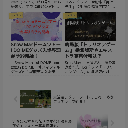
2024【RAYS】が11月9日から
TBSのドラマ日曜劇場『御上
始まり、すでに最終公演地の
先生』に出演の隣徳学院3年2
大阪でのコンサートの幕開け
組生徒役が豪華だと話題にな
アイドル
アイドル
です。 ツアー大阪公演 京セ
っています。 その話題の生徒
ラドーム大阪初日の12月25日
役キャストについて調べてみ
公演のアリーナ座席構成・座
ました。 年齢や出身地、所属
席表を作成しました。 明日以
事務所や過去に出演された主
降の参考...
な作品についても掲載し...
Snow Manドームツアー
劇場版『トリリオンゲー
i DO MEグッズ入場整理
ム』 撮影場所やエキス
券予約開始！
トラ募集情報は？
「Snow Man 1st DOME tour
SnouMan 目黒蓮さん主演で放
2023 i DO ME」オフィシャル
送されたTBSドラマ『トリリ
グッズの会場販売は入場予約
オンゲーム』の劇場版の制作
制となり、入場整理券が必要
が発表されました。 ただいま
です。 入場整理券は先着制な
絶賛撮影中の劇場版『トリリ
ので定員を上回ると受付終了
オンゲーム』の撮影場所やエ
になりますので、会場販売を
キストラ募集情報について調
希望されている方は、早...
べてみました。 『トリリオン
大活躍レジャーシートはこれ！ めざ
ゲーム』とは？ 2...
ましテレビで紹介！
いちばんすきな花ドラマ化！撮影場
所やエキストラ募集情報も。