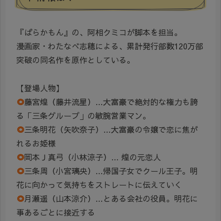
『ばらかもん』の、阿相クミコが脚本を担当。
漫画家・わたなべ志穂による、累計発行部数120万部
突破の同名作を原作としている。
【登場人物】
◎
藤宮煌（藤井流星）…大富豪で絶対的な権力も誇
る「三条グループ」の敏腕営業マン。
◎
三条明花（矢吹奈子）…大富豪の令嬢で恋に焦が
れるお姫様
◎
岡本Ｊ真弓（
小林涼子）… 煌の元恋人
◎
三条周
（小宮璃央）…帰国子女でクール王子。明
花に向かって気持ちをストレートに伝えていく
◎
月瀬遥
（山本涼介）…
とある会社の役員。明花
に
事あるごとに接近する