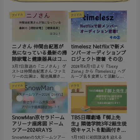
アイドル
アイドル
ニノさん 仲間由紀恵が
timelesz Netflixで新メ
気になっている最新の掃
ンバーオーディションプ
除家電と健康器具はコ
ロジェクト密着 その②
レ！
3月7日放送の「ニノさん」 ゲ
2024年4月1日より『Sexy
ストは仲間由紀恵さん ファミ
Zone』から『timelesz』へグ
リーの出演は、菊池風磨さ
ループ名を変更して活動して
ん、ガンバレルーヤさん MC？
いる、菊池風磨さん・佐藤勝
アイドル
は二宮和也さん、サブMCは川
利さん・松島聡さん 今後の活
ドラマ
島明さんが出演されていま
動のため、新メンバーを募集
す。 仲間由紀恵さんと『的中
すると決断し、新メンバー募
したらご褒美ゲット！春の予
集オーディションを開催して
想ＳＰ』が放送されまし...
います。 ...
SnowMan京セラドーム
TBS日曜劇場『御上先
アリーナ座席図 ドーム
生』隣徳学院3年2組生徒
ツアー2024RAYS
役キャストを動画付きで
紹介！
SnowManの5大ドームツアー
1月19日に初回放送を迎える