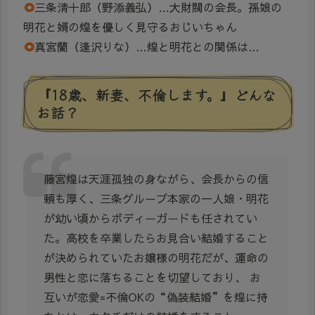
◎
三条清十郎
（野添義弘）…大財閥の会長。孫娘の
明花と婿の煌を優しく見守るおじいちゃん
◎
真宮蘭
（逢沢りな）…
煌
と明花
との関係は…
『18歳、新妻、不倫します。』どんな
お話？
藤宮煌は天涯孤独の身ながら、会長からの信
頼も厚く、三条グループ本家の一人娘・明花
が幼い頃からボディーガードも任されてい
た。高校を卒業したらお見合い結婚すること
が決められていたお嬢様の明花だが、運命の
男性と恋に落ちることを切望しており、 お
互いが恋愛=不倫OKの“偽装結婚”を煌に持