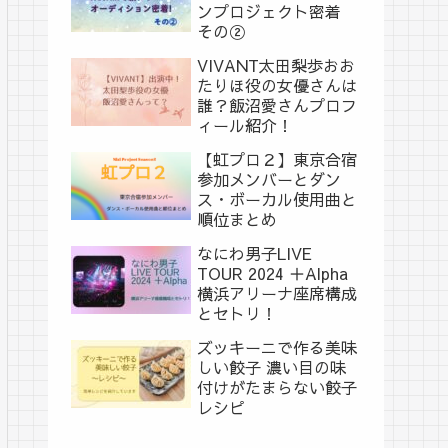
ンプロジェクト密着
その②
VIVANT太田梨歩おお
たりほ役の女優さんは
誰？飯沼愛さんプロフ
ィール紹介！
【虹プロ２】東京合宿
参加メンバーとダン
ス・ボーカル使用曲と
順位まとめ
なにわ男子LIVE
TOUR 2024 ＋Alpha
横浜アリーナ座席構成
とセトリ！
ズッキーニで作る美味
しい餃子 濃い目の味
付けがたまらない餃子
レシピ