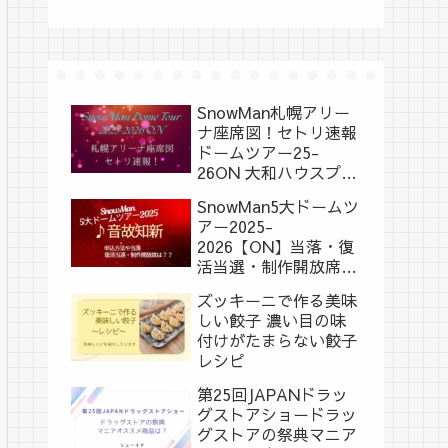
SnowMan札幌アリー
ナ座席図！セトリ速報
ドームツアー25-
26ON 大和ハウスプレ
ミストドーム
SnowMan5大ドームツ
アー2025-
2026【ON】当落・復
活当選・制作開放席
は？？
ズッキーニで作る美味
しい餃子 濃い目の味
付けがたまらない餃子
レシピ
第25回JAPANドラッ
グストアショードラッ
グストアの祭典マニア