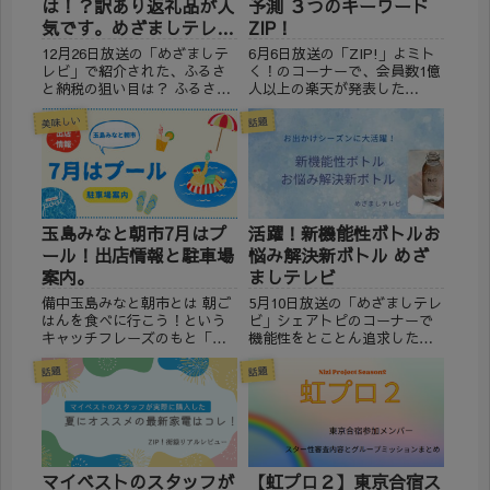
は！？訳あり返礼品が人
予測 ３つのキーワード
気です。めざましテレビ
ZIP！
で紹介
12月26日放送の「めざましテ
6月6日放送の「ZIP!」よミト
レビ」で紹介された、ふるさ
く！のコーナーで、会員数1億
と納税の狙い目は？ ふるさと
人以上の楽天が発表した
納税の寄付の締め切りが、12
「2024年夏のトレンド予測」
美味しい
月31日と迫っています。今年
についてよミトかれました。
話題
人気の返礼品にはこんな特徴
(adsbygoogle =
が！ 物価高などの影響で、
window.adsbygoogle ||
「訳あり返礼品」が人気にな
[]).push({});...
っています。 ※202...
玉島みなと朝市7月はプ
活躍！新機能性ボトルお
ール！出店情報と駐車場
悩み解決新ボトル めざ
案内。
ましテレビ
備中玉島みなと朝市とは 朝ご
5月10日放送の「めざましテレ
はんを食べに行こう！という
ビ」シェアトピのコーナーで
キャッチフレーズのもと「備
機能性をとことん追求した
中玉島みなと朝市」毎月第2日
「活躍！新機能性ボトル」春
曜日に開催される朝市です。
のお出かけシーズンに大活
話題
話題
地元の食材や工芸品などが販
躍！お悩み解決新ボトルを紹
売され、家族や友人と一緒に
介。 番組で紹介された新ボト
楽しめる朝市です。 7月も梅
ルが通販で購入可能か調べて
雨真っ盛りで天候が気にな
みました。 (adsbygoo...
り...
マイベストのスタッフが
【虹プロ２】東京合宿ス