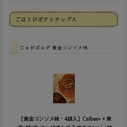
ごほうびポテトチップス
じゃがボルダ 黄金コンソメ味
【黄金コンソメ味・4袋入】Calbee+ × 東