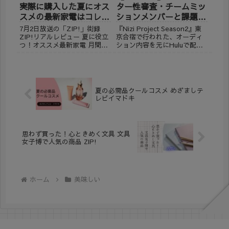
実際に購入した夏にオス
ター性審査・チームミッ
スメの最新家電はコレ！
ションメンバーと課題曲
ZIP！
と結果は？
7月2日放送の「ZIP!」街録
『Nizi Project Season2』東
ZIP!リアルレビュー 夏に役立
京合宿で行われた、オーディ
つ！オススメ最新家電 月間３
ション内容を元にHuluで配信
０００万人以上が利用してい
された内容について書いてい
る商品比較サービス「マイベ
きます。 ダンス審査、ボーカ
スト」の本社で調査！ 毎月２
ル審査の後行われた、スター
０００以上の商品を検証しそ
性審査と、チームミッション
れに基づいてランキング形式
についての詳細は… 【虹プロ
夏の必需品クールコスメ めざましテ
で紹介！ 検証して...
２】...
レビイマドキ
思わず買った！心ときめく文具 文具
女子博で人気の商品 ZIP!
ホーム
美味しい