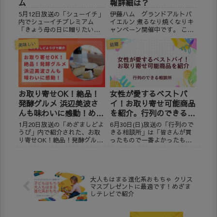
ム
報詳細は？
5月12日放送の「シューイチ」
伊藤ハム グランドアルトバ
内でシューイチプレミアム
イエルン 煮るなり焼くなりキ
「きょう母の日に贈りたい最
ャンペーン開催中です。 この
新便利家電スペシャル！」ナ
キャンペーンについて気にな
美味しい
イツ塙親子＆3時のヒロイン福
りますよね？ キャンペーンの
話題
田親子参戦！ 番組内で紹介さ
詳細は？何が当たるの？ 応募
れた最新家電が通販で購入可
方法は？応募締切は？ 煮るな
能か調べてみました。 ※2024
り焼くなりキャンペーンの詳
年5月12日現在の情...
細について調べてみまし...
お取り寄せOK！絶品！
女性が愛するベストバ
発酵グルメ 浜辺美波さ
イ！お取り寄せ可能商品
んも味わいに感動！めざ
を紹介。行列のできる相
ましどようび
談所
1月20日放送の「めざましどよ
6月30日(日)放送の「行列ので
うび」内で紹介された、お取
きる相談所」は「皆さんが買
り寄せOK！絶品！発酵グルメ
ったもので一番よかったもの
しっとり食感＆うま味凝縮 浜
を教えて！上戸彩が選ぶベス
辺美波さんも味わいに感動！
トバイはどれ！？ 低価格最強
について、お取り寄せ可能な
ドライヤー！職人手ほぐしの
商品を調べてみました。
コンビーフ！ 明太子の油漬け
※2024年1月20日現在の情報で
缶詰！マリンスポーツでも使
大人もはまる進化系おもちゃ クリス
す。 お取り寄せ...
える日焼け防止マスク！...
マスプレゼントに最適です！めざま
しテレビで紹介