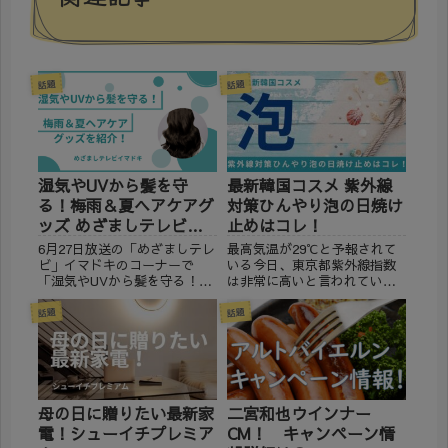
話題
話題
湿気やUVから髪を守
最新韓国コスメ 紫外線
る！梅雨＆夏ヘアケアグ
対策ひんやり泡の日焼け
ッズ めざましテレビイ
止めはコレ！
マドキ
6月27日放送の「めざましテレ
最高気温が29℃と予報されて
ビ」イマドキのコーナーで
いる今日、東京都紫外線指数
「湿気やUVから髪を守る！梅
は非常に高いと言われていま
雨＆夏ヘアケアグッズ」が紹
す。 そんな中、ロフトで「K
介されました。 紹介された人
コスメフェスティバル」が開
話題
話題
気商品が通販で購入可能か調
催されています。 500点もの
べてみました。 ※2024年6月
最新韓国コスメがクローズア
27日現在の情報です。 梅雨＆
ップしたイベントです。 中で
夏ヘアケアグッズ...
も紫外線強い味方になっ...
母の日に贈りたい最新家
二宮和也ウインナー
電！シューイチプレミア
CM！ キャンペーン情