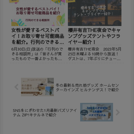
調べてみました。 ※2024年1
売予定のものを紹介します。
月24日現在の情報です。 トレ
※2023年11月30日現在の情報
ンドホリックヘアエイド 髪の
です。 WILLCOOK HO-ON
悩みに合わせて...
23,...
女性が愛するベストバ
櫻井有吉THE夜会でキャ
イ！お取り寄せ可能商品
ンプグッズテントやフラ
を紹介。行列のできる相
イヤー紹介！
談所
6月30日(日)放送の「行列ので
櫻井有吉THE夜会 2023年5月
きる相談所」は「皆さんが買
25日木曜よる10時から放送！
ったもので一番よかったもの
ゲストは、7年ぶりにチュート
を教えて！上戸彩が選ぶベス
リアル徳井さんが出演！ チョ
トバイはどれ！？ 低価格最強
コレートプラネットの2人と夜
ドライヤー！職人手ほぐしの
会ハウスに登場しました。 徳
コンビーフ！ 明太子の油漬け
井さんイチオシの、自宅でも
缶詰！マリンスポーツでも使
使えるキャンプグッズの詳細
冬の最新＆売れ筋グッズ ホームセン
える日焼け防止マスク！...
を調べてみ...
ターカインズ ヒルナンデス！で紹介
SNSをにぎわせた1月最新バズリアイ
テム ZIP!キテルネで紹介