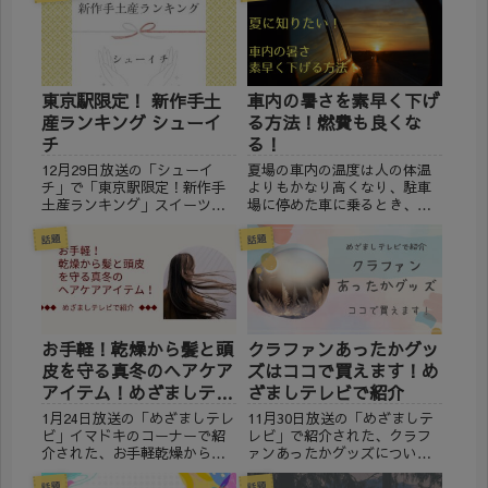
東京駅限定！ 新作手土
車内の暑さを素早く下げ
産ランキング シューイ
る方法！燃費も良くな
チ
る！
12月29日放送の「シューイ
夏場の車内の温度は人の体温
チ」で「東京駅限定！新作手
よりもかなり高くなり、駐車
土産ランキング」スイーツマ
場に停めた車に乗るとき、暑
ニアがおすすめポイントを紹
すぎてうんざりしますよね。
介の中で、紹介された新作手
炎天下でエンジンを切った状
話題
話題
土産が本当に東京駅でしか買
態だと、車内の温度は急上昇
えないのか？通販で購入でき
します。 気温35度の日、窓を
るものもあるのではないかと
閉め切った車内の温度は、た
思い、調べてみました。 (ad...
った10分間で37.8度ま...
お手軽！乾燥から髪と頭
クラファンあったかグッ
皮を守る真冬のヘアケア
ズはココで買えます！め
アイテム！めざましテレ
ざましテレビで紹介
ビ
1月24日放送の「めざましテレ
11月30日放送の「めざましテ
ビ」イマドキのコーナーで紹
レビ」で紹介された、クラフ
介された、お手軽乾燥から髪
ァンあったかグッズについて
と頭皮を守る真冬のヘアケア
調べてみました。発売後人気
アイテム！ 通販で購入可能か
になった商品や、これから発
話題
話題