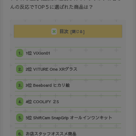
んの反応でTOP５に選ばれた商品は？
目次
1位 ViXion01
2位 VITURE One XRグラス
3位 Beeboard ヒカリ絵
4位 COOLiFY ２S
5位 ShiftCam SnapGrip オールインワンキット
お店スタッフオススメ商品