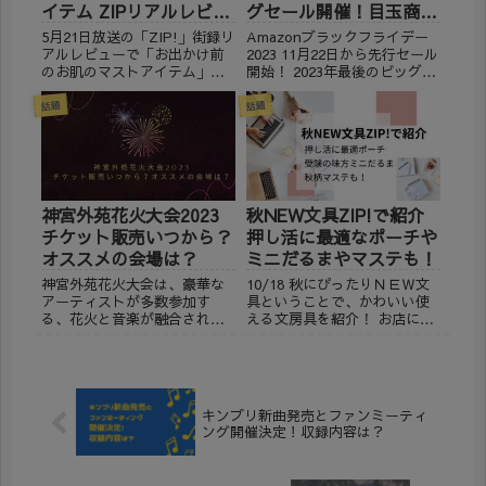
イテム ZIPリアルレビュ
グセール開催！目玉商品
ー
要チェックです。
5月21日放送の「ZIP!」街録リ
Amazonブラックフライデー
アルレビューで「お出かけ前
2023 11月22日から先行セール
のお肌のマストアイテム」に
開始！ 2023年最後のビッグセ
ついて紹介されました。 季節
ール、Amazonブラックフラ
の変わり目にお肌のお悩みは
イデーの日程が発表されまし
話題
話題
つきものですよね…。湿度が
た。 11月24日（金）0:00〜12
上がりニキビや肌荒れなどの
月1日（金）23:59で開催され
なやみが増える中、紫外線が
ます。 また、A...
増えるなど外出前の対策...
神宮外苑花火大会2023
秋NEW文具ZIP!で紹介
チケット販売いつから？
押し活に最適なポーチや
オススメの会場は？
ミニだるまやマステも！
神宮外苑花火大会は、豪華な
10/18 秋にぴったりＮＥＷ文
アーティストが多数参加す
具ということで、かわいい使
る、花火と音楽が融合された
える文房具を紹介！ お店に行
夏の人気イベントです。 野球
かなくても買えるか調べてみ
場やラグビー場など、合わせ
ました。 ※放送日時点の在庫
て3つの会場から花火を間近で
なので、売り切れてしまう場
見ることができます。 更に
合があります。 秋NEW文具
「東日本大震災・熊本地震復
みずたまロールシール サンス
キンプリ新曲発売とファンミーティ
興チャリティー」として、収
ター文具 440...
ング開催決定！収録内容は？
益の...