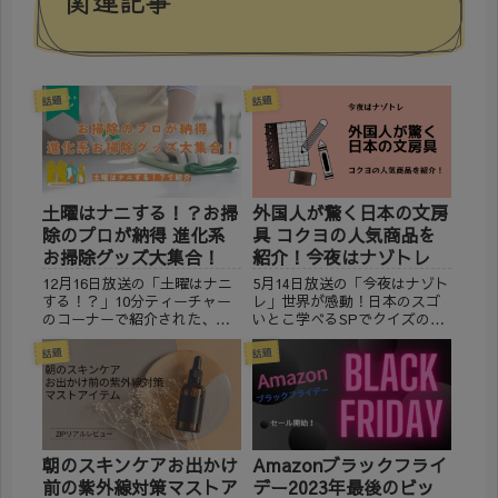
関連記事
話題
話題
土曜はナニする！？お掃
外国人が驚く日本の文房
除のプロが納得 進化系
具 コクヨの人気商品を
お掃除グッズ大集合！
紹介！今夜はナゾトレ
12月16日放送の「土曜はナニ
5月14日放送の「今夜はナゾト
する！？」10分ティーチャー
レ」世界が感動！日本のスゴ
のコーナーで紹介された、時
いとこ学べるSPでクイズの問
短・お手軽コスパ最強 お掃除
題にもなった「外国人が驚く
のプロが納得 進化系お掃除グ
日本の文房具」で紹介された
話題
話題
ッズ大集合！について、良さ
コクヨの商品について、通販
そうな商品が多かったので、
で購入可能か調べてみまし
通販で購入できるのか調べて
た。 ※2024年5月14日現在の
みました。 お掃除スト...
情報です。 外国人バ...
朝のスキンケアお出かけ
Amazonブラックフライ
前の紫外線対策マストア
デー2023年最後のビッ