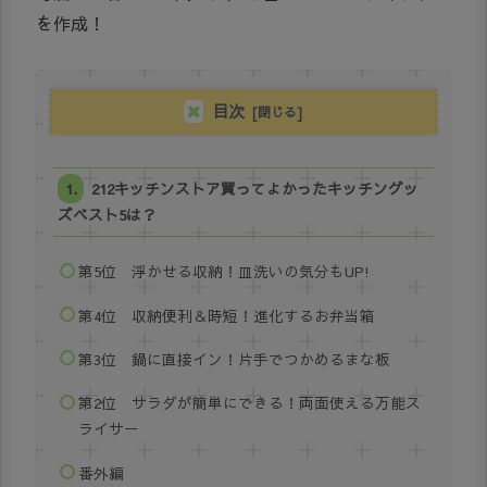
を作成！
目次
212キッチンストア買ってよかったキッチングッ
ズベスト5は？
第5位 浮かせる収納！皿洗いの気分もUP!
第4位 収納便利＆時短！進化するお弁当箱
第3位 鍋に直接イン！片手でつかめるまな板
第2位 サラダが簡単にできる！両面使える万能ス
ライサー
番外編