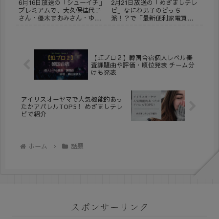
めざましテレビ
6月16日放送の「シューイチ」
2月21日放送の「めざましテレ
プレミアムで、大久保佳代子
ビ」なにわ男子のどっち
さん・優木まおみさん・ゆめ
派！？で「最新便利家電買う
ぽてさんのガチバトル！ アウ
なら生活家電派or調理家電
トレットで人気の商品を当て
派」が放送されました。 便利
る！ 紹介された商品が通販で
な最新家電がたくさん紹介さ
購入可能か調べてみました。
れたので、通販で購入可能か
(adsbygoogle = window.ad...
調べてみました。 ※2025年2
【虹プロ２】韓国合宿個人レベル審
月21日現在の情報です。...
査課題曲や評価・順位発表 チーム分
けも発表
アイリスオーヤマで人気機能的あっ
たかアパレルTOP5！ めざましテレ
ビで紹介
ホーム
話題
スポンサーリンク