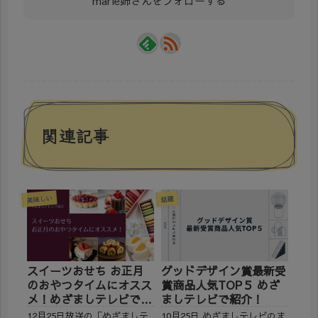
marie姉さんをフォローする
関連記事
美味しい
話題
スイーツおせち お正月
グッドデザイン賞最新受
のおやつタイムにオスス
賞商品人気TOP５ めざ
メ！めざましテレビで紹
ましテレビで紹介！
介
12月25日放送の「めざましテ
10月25日 めざましテレビのま