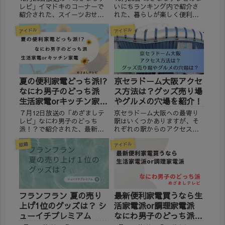
レビ」イマドキのコーナーで
いにちランキング内で紹介さ
紹介された、スイーツおせち
れた、暮らしが楽しく便利に
について調べてみました。 も
グッドデザイン賞最新受賞商
アイドル
アイドル
うすぐお正月！お正月と言え
品人気TOP５に選ばれた商品
ばおせちですが、今注目され
の詳細をお知らせします。
ているのが、スイーツのおせ
※2023年10月26日現在の情報
ち！ まるでおせちのようなス
です。 人気5位 エレコム
イーツが人気なんです。 ...
REFLOK...
夏の便利家電どっち派!?
京セラドーム大阪アクセ
なにわ男子のどっち派
ス方法は？グッズ売り場
生活家電orキッチン家電
やグルメの穴場を紹介！
めざましテレビ
７月12日放送の「めざましテ
京セラドーム大阪への最寄り
レビ」なにわ男子のどっち
駅はいくつかありますが、そ
派！？で紹介された、最新！
れぞれの駅からのアクセス
夏の便利家電どっち派 夏の必
や、グッズ売り場の場所、京
アイドル
需品、多機能な扇風機や空気
セラドーム大阪内の食事の穴
話題
清浄機などの生活家電 専門店
場について書いていきます
のような楽してできる最新キ
ね。 「心斎橋」おすすめホテ
ッチン家電 それぞれ暑い夏を
ル３選 静鉄ホテルプレジオ大
乗り越えるための便利家電
阪心斎橋 お風呂トイレ別で快
が...
適・...
フランフラン 夏の売り
最新便利家電買うなら生
上げ1位のグッズは？ シ
活家電派or調理家電派
ューイチプレミアム
なにわ男子のどっち派