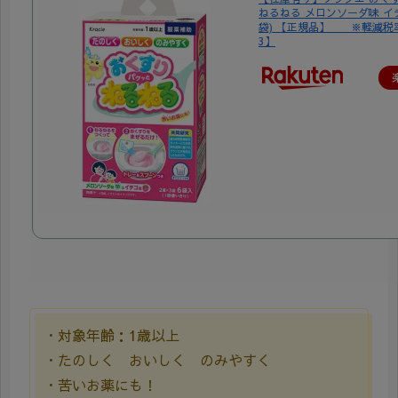
ねるねる メロンソーダ味 イチ
袋) 【正規品】 ※軽減税率
3】
・対象年齢：1歳以上
・たのしく おいしく のみやすく
・苦いお薬にも！