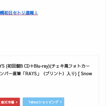
 札幌初日セトリ速報！
 (初回盤B CD＋Blu-ray)(チェキ風フォトカー
バー直筆「RAYS」（プリント）入り) [ Snow
Yahooショッピング
楽天市場