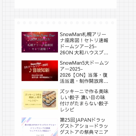
SnowMan札幌アリー
ナ座席図！セトリ速報
ドームツアー25-
26ON 大和ハウスプレ
ミストドーム
SnowMan5大ドームツ
アー2025-
2026【ON】当落・復
活当選・制作開放席
は？？
ズッキーニで作る美味
しい餃子 濃い目の味
付けがたまらない餃子
レシピ
第25回JAPANドラッ
グストアショードラッ
グストアの祭典マニア