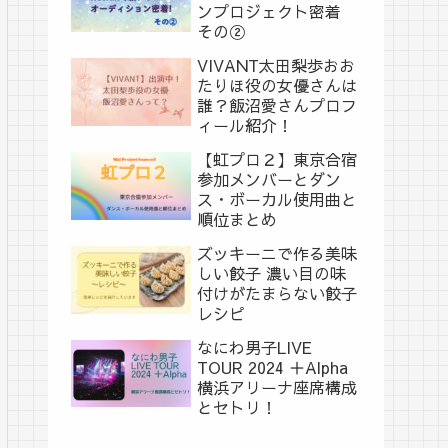
ンプロジェクト密着
その②
VIVANT太田梨歩おお
たりほ役の女優さんは
誰？飯沼愛さんプロフ
ィール紹介！
【虹プロ２】東京合宿
参加メンバーとダン
ス・ボーカル使用曲と
順位まとめ
ズッキーニで作る美味
しい餃子 濃い目の味
付けがたまらない餃子
レシピ
なにわ男子LIVE
TOUR 2024 ＋Alpha
横浜アリーナ座席構成
とセトリ！