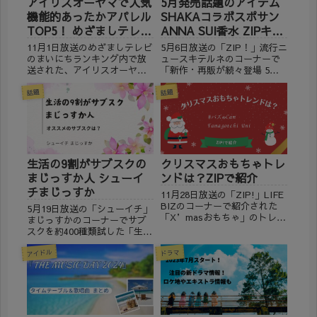
アイリスオーヤマで人気
5月発売話題のアイテム
機能的あったかアパレル
SHAKAコラボスポサン
TOP5！ めざましテレビ
ANNA SUI香水 ZIPキテ
で紹介
ルネ
11月1日放送のめざましテレビ
5月6日放送の「ZIP！」流行ニ
のまいにちランキング内で放
ュースキテルネのコーナーで
送された、アイリスオーヤマ
「新作・再販が続々登場 5月
の人気機能的あったかアパレ
発売話題のアイテム」が紹介
ルに注目！ 寒くなってきた今
され、通販で購入可能か調べ
話題
話題
からに最適のあったかアイテ
てみました。 ※2024年5月6日
ムについて調べました。
現在の情報です。
※2023年11月1日の情報です。
(adsbygoogle =
【5位】 ファイヤ...
window.ads...
生活の9割がサブスクの
クリスマスおもちゃトレ
まじっすか人 シューイ
ンドは？ZIPで紹介
チまじっすか
11月28日放送の「ZIP!」LIFE
BIZのコーナーで紹介された
5月19日放送の「シューイチ」
「X’masおもちゃ」のトレン
まじっすかのコーナーでサブ
ドについて調べてみました。
スクを約400種類試した「生活
今の時代だからこその商品で
の9割がサブスクのまじっすか
す！ ※2023年11月28日時点の
アイドル
人」でサブスクについて特集
ドラマ
情報です。 #バズゅCam 動画
されました。 そこで、楽天市
撮影や編集ができる、...
場よりいろいろなサブスクに
ついて調べてみました。
※2024年5月19日...