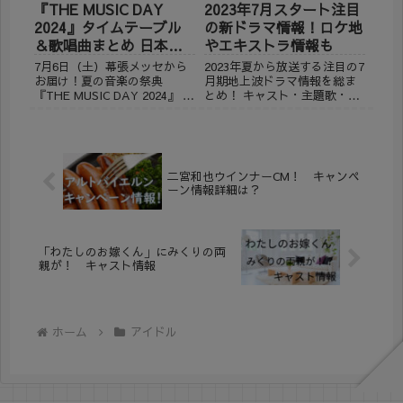
『THE MUSIC DAY
2023年7月スタート注目
2024』タイムテーブル
の新ドラマ情報！ロケ地
＆歌唱曲まとめ 日本テ
やエキストラ情報も
レビ
7月6日（土）幕張メッセから
2023年夏から放送する注目の7
お届け！夏の音楽の祭典
月期地上波ドラマ情報を総ま
『THE MUSIC DAY 2024』 日
とめ！ キャスト・主題歌・ロ
本テレビ系 午後3時～10時54
ケ地・エキストラ情報など、
分 約8時間の生放送！ タイム
また1話を観た感想も書いてみ
テーブルと歌唱曲が発表にな
たり… 森七菜と間宮祥太朗が
りましたので、まとめてみま
真夏の海を舞台に今夏アツい
した。 （一部の歌唱曲発表で
恋を繰り広げていく『真夏の
二宮和也ウインナーCM！ キャンペ
す。...
シンデレラ』 目黒蓮...
ーン情報詳細は？
「わたしのお嫁くん」にみくりの両
親が！ キャスト情報
ホーム
アイドル