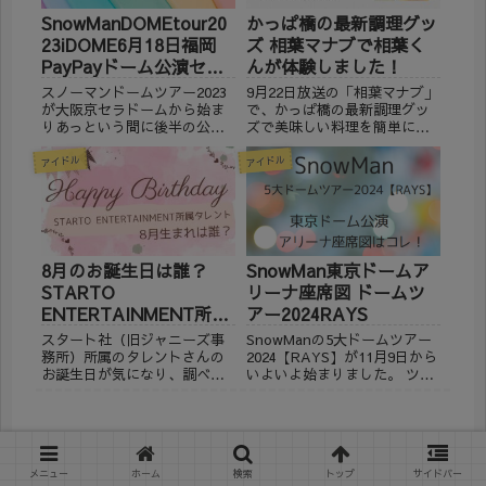
SnowManDOMEtour20
かっぱ橋の最新調理グッ
23iDOME6月18日福岡
ズ 相葉マナブで相葉く
PayPayドーム公演セト
んが体験しました！
リ速報！
スノーマンドームツアー2023
9月22日放送の「相葉マナブ」
が大阪京セラドームから始ま
で、かっぱ橋の最新調理グッ
りあっという間に後半の公演
ズで美味しい料理を簡単に作
に入りましたね。 Snow Man
ろうということで、プロのシ
アイドル
アイドル
1st DOME tour 2023 「i DO
ェフも通う、料理道具専門店
ME」6月18日（日）公演のセ
での最新の料理グッズを学ぶ
ットリスト（曲順）について
新企画で紹介された最新調理
調べました。 今...
グッズが、かっぱ橋に行かな
くても通販で購入可能か調べ
て...
8月のお誕生日は誰？
SnowMan東京ドームア
STARTO
リーナ座席図 ドームツ
ENTERTAINMENT所属
アー2024RAYS
タレント
スタート社（旧ジャニーズ事
SnowManの5大ドームツアー
務所）所属のタレントさんの
2024【RAYS】が11月9日から
お誕生日が気になり、調べて
いよいよ始まりました。 ツア
みました。 8月にお誕生日を
ー東京公演 東京ドーム初日
迎える皆さんです。 もうすぐ
の12月15日公演のアリーナ座
お誕生日ですね。おめでとう
席構成・座席表を作成しまし
ございます！ (adsbygoogle =
た。 明日以降の参考にしてい
window.adsbygoogle...
ただければ幸いです。 ※2024
『ペンディングトレイン』朝ドラ俳
メニュー
ホーム
検索
トップ
サイドバー
年...