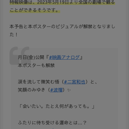
特報映像は、2023年5月19日より全国の劇場で観る
ことができるそうです。
本予告と本ポスターのビジュアルが解禁となりまし
た！
月日(金)公開『
#映画アナログ
』
本ポスターも解禁
涙を流して微笑む悟（
#二宮和也
）と、
笑顔のみゆき（
#波瑠
）✨
「会いたい。たとえ何があっても。」
ふたりに待ち受ける運命とは…？