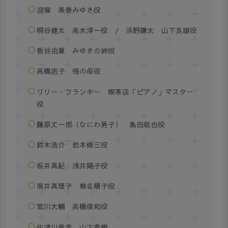
波瑠 美春みゆき役
桐谷健太 高木淳一役 / 浜野謙太 山下良雄役
板谷由夏 みゆきの姉役
高橋惠子 悟の母役
リリー・フランキー 喫茶店「ピアノ」マスター
役
藤原丈一郎（なにわ男子） 島田紘也役
鈴木浩介 岩本修三役
坂井真紀 浅井陽子役
筒井真理子 椎名順子役
宮川大輔 高橋俊和役
佐津川愛美 山下香織