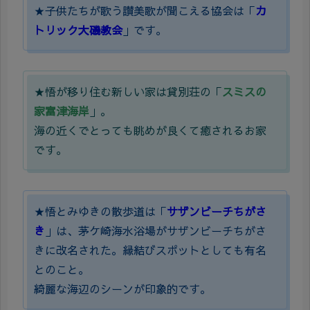
★子供たちが歌う讃美歌が聞こえる協会は「
カ
トリック大磯教会
」です。
★悟が移り住む新しい家は貸別荘の「
スミスの
家富津海岸
」。
海の近くでとっても眺めが良くて癒されるお家
です。
★悟とみゆきの散歩道は「
サザンビーチちがさ
き
」は、茅ケ崎海水浴場がサザンビーチちがさ
きに改名された。縁結びスポットとしても有名
とのこと。
綺麗な海辺のシーンが印象的です。