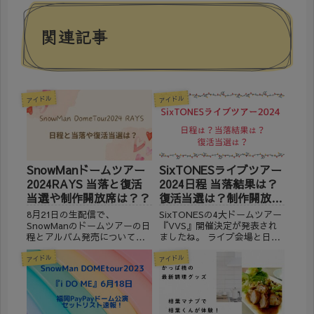
関連記事
アイドル
アイドル
SnowManドームツアー
SixTONESライブツアー
2024RAYS 当落と復活
2024日程 当落結果は？
当選や制作開放席は？？
復活当選は？制作開放席
って？
8月21日の生配信で、
SixTONESの4大ドームツアー
SnowManのドームツアーの日
『VVS』開催決定が発表され
程とアルバム発売について発
ましたね。 ライブ会場と日
表がありました。 ツアーの日
程、当落結果はいつなのか気
アイドル
アイドル
程とチケット申込方法やアル
になりますよね。 また、復活
バム発売について調べてみま
当選について、制作開放席に
した。 9月20日にはツアーの
ついて、過去の事例をもとに
当落発表も！ 当選できたら嬉
書いておきます。 ※1月12日
しいけど、当選できなか...
当落結果発表にな...