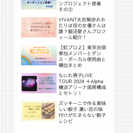
ンプロジェクト密着
その②
VIVANT太田梨歩おお
たりほ役の女優さんは
誰？飯沼愛さんプロフ
ィール紹介！
【虹プロ２】東京合宿
参加メンバーとダン
ス・ボーカル使用曲と
順位まとめ
なにわ男子LIVE
TOUR 2024 ＋Alpha
横浜アリーナ座席構成
とセトリ！
ズッキーニで作る美味
しい餃子 濃い目の味
付けがたまらない餃子
レシピ