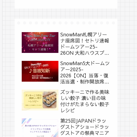
SnowMan札幌アリー
ナ座席図！セトリ速報
ドームツアー25-
26ON 大和ハウスプレ
ミストドーム
SnowMan5大ドームツ
アー2025-
2026【ON】当落・復
活当選・制作開放席
は？？
ズッキーニで作る美味
しい餃子 濃い目の味
付けがたまらない餃子
レシピ
第25回JAPANドラッ
グストアショードラッ
グストアの祭典マニア