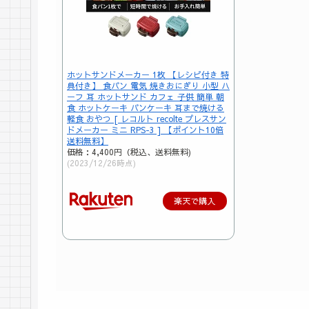
ホットサンドメーカー 1枚 【レシピ付き 特
典付き】 食パン 電気 焼きおにぎり 小型 ハ
ーフ 耳 ホットサンド カフェ 子供 簡単 朝
食 ホットケーキ パンケーキ 耳まで焼ける
軽食 おやつ [ レコルト recolte プレスサン
ドメーカー ミニ RPS-3 ] 【ポイント10倍
送料無料】
価格：4,400円（税込、送料無料)
(2023/12/26時点)
楽天で購入