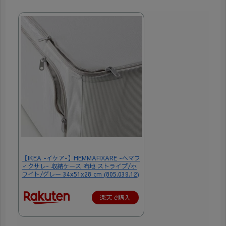
【IKEA -イケア-】HEMMAFIXARE -ヘマフ
ィクサレ- 収納ケース 布地 ストライプ/ホ
ワイト/グレー 34x51x28 cm (805.039.12)
楽天で購入